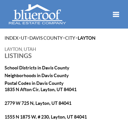
Toggle
>
>
>
>
INDEX
UT
DAVIS COUNTY
CITY
LAYTON
LAYTON, UTAH
LISTINGS
School Districts in Davis County
Neighborhoods in Davis County
Postal Codes in Davis County
1835 N Afton Cir, Layton, UT 84041
2779 W 725 N, Layton, UT 84041
1555 N 1875 W, # 230, Layton, UT 84041