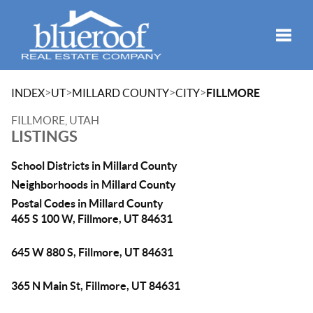
Toggle
>
>
>
>
INDEX
UT
MILLARD COUNTY
CITY
FILLMORE
FILLMORE, UTAH
LISTINGS
School Districts in Millard County
Neighborhoods in Millard County
Postal Codes in Millard County
465 S 100 W, Fillmore, UT 84631
645 W 880 S, Fillmore, UT 84631
365 N Main St, Fillmore, UT 84631