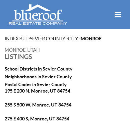
Toggle
>
>
>
>
INDEX
UT
SEVIER COUNTY
CITY
MONROE
MONROE, UTAH
LISTINGS
School Districts in Sevier County
Neighborhoods in Sevier County
Postal Codes in Sevier County
195 E 200 N, Monroe, UT 84754
255 S 500 W, Monroe, UT 84754
275 E 400 S, Monroe, UT 84754