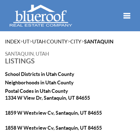
Toggle
>
>
>
>
INDEX
UT
UTAH COUNTY
CITY
SANTAQUIN
SANTAQUIN, UTAH
LISTINGS
School Districts in Utah County
Neighborhoods in Utah County
Postal Codes in Utah County
1334 W View Dr, Santaquin, UT 84655
1859 W Westview Cv, Santaquin, UT 84655
1858 W Westview Cv, Santaquin, UT 84655